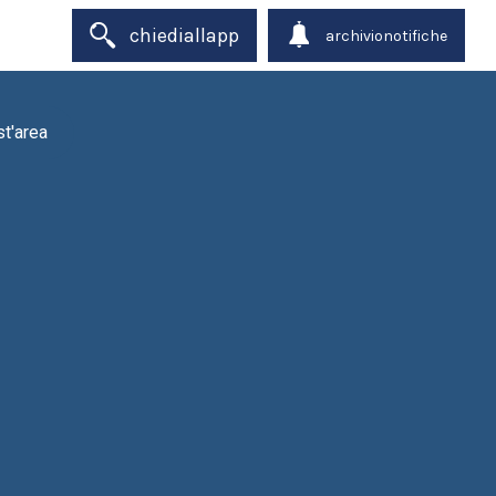
chiediallapp
archivionotifiche
st'area