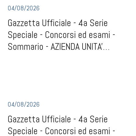
04/08/2026
Gazzetta Ufficiale - 4a Serie
Speciale - Concorsi ed esami -
Sommario - AZIENDA UNITA'
SANITARIA LOCALE DI VITERBO
Gazzetta Ufficiale - 4a Serie Speciale - Concorsi ed esami -
SommarioAZIENDA UNITA' SANITARIA LOCALE DI VITERBO - CONCORSO
(scad. 3 settembre 2026)Conferimento, per titoli e colloquio,
dell'incarico quinquennale di direttore dell'unita' operativa complessa
Cure primarie, reti integrate del
04/08/2026
Gazzetta Ufficiale - 4a Serie
Speciale - Concorsi ed esami -