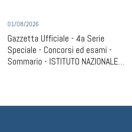
01/08/2026
Gazzetta Ufficiale - 4a Serie
Speciale - Concorsi ed esami -
Sommario - ISTITUTO NAZIONALE
TUMORI IRCCS
Gazzetta Ufficiale - 4a Serie Speciale - Concorsi ed esami -
SommarioISTITUTO NAZIONALE TUMORI IRCCS - FONDAZIONE G.
PASCALE DI NAPOLI - CONCORSO (scad. 30 agosto 2026)Concorso
pubblico, per titoli ed esami, per la copertura di due posti di ricercatore
sanitario - medico specialista in dermato