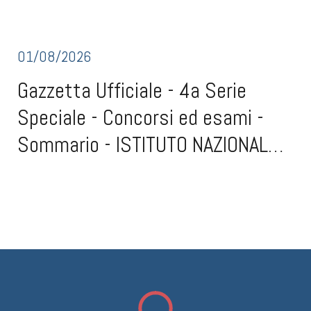
01/08/2026
Gazzetta Ufficiale - 4a Serie
Speciale - Concorsi ed esami -
Sommario - ISTITUTO NAZIONALE
TUMORI IRCCS
Gazzetta Ufficiale - 4a Serie Speciale - Concorsi ed esami -
SommarioISTITUTO NAZIONALE TUMORI IRCCS - FONDAZIONE G.
PASCALE DI NAPOLI - CONCORSO (scad. 30 agosto 2026)Concorso
pubblico, per titoli ed esami, per la copertura di un posto di ricercatore
sanitario - medico oncologo, categoria DS, a