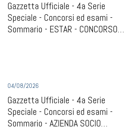
Gazzetta Ufficiale - 4a Serie
Speciale - Concorsi ed esami -
Sommario - ESTAR - CONCORSO
(scad. 3 settembre 2026)
Gazzetta Ufficiale - 4a Serie Speciale - Concorsi ed esami -
SommarioESTAR - CONCORSO (scad. 3 settembre 2026)Conferimento
Confer...
a dirigente psicologo, dell'incarico quinquennale, rinnovabile, di
direzione della struttura complessa Psicologia della continuita'
ospedale e territorio, disciplin
04/08/2026
Gazzetta Ufficiale - 4a Serie
Speciale - Concorsi ed esami -
Sommario - AZIENDA SOCIO