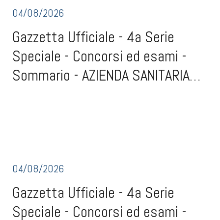
04/08/2026
Gazzetta Ufficiale - 4a Serie
Speciale - Concorsi ed esami -
Sommario - AZIENDA SANITARIA
REGIONALE MOLISE DI
Gazzetta Ufficiale - 4a Serie Speciale - Concorsi ed esami -
SommarioAZIENDA SANITARIA REGIONALE MOLISE DI CAMPOBASSO -
CAMPOBASSO...
CONCORSO (scad. 3 settembre 2026)Concorso pubblico, per titoli ed
esami, per la copertura di tre posti di dirigente medico, disciplina di
cardiologia, a tempo indeter
04/08/2026
Gazzetta Ufficiale - 4a Serie
Speciale - Concorsi ed esami -