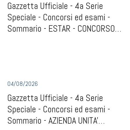
Gazzetta Ufficiale - 4a Serie
Speciale - Concorsi ed esami -
Sommario - ESTAR - CONCORSO
(scad. 3 settembre 2026)
Gazzetta Ufficiale - 4a Serie Speciale - Concorsi ed esami -
SommarioESTAR - CONCORSO (scad. 3 settembre 2026)Concorso
Concor...
pubblico, per titoli ed esami, per la copertura di un posto di
collaboratore tecnico professionale Data Manager Study Coordinator,
area dei professionisti della salute
04/08/2026
Gazzetta Ufficiale - 4a Serie
Speciale - Concorsi ed esami -
Sommario - AZIENDA UNITA'