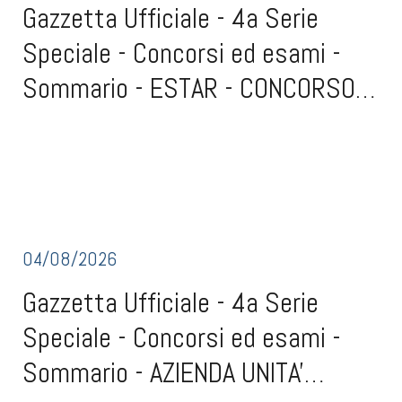
Gazzetta Ufficiale - 4a Serie
Speciale - Concorsi ed esami -
Sommario - ESTAR - CONCORSO
(scad. 3 settembre 2026)
Gazzetta Ufficiale - 4a Serie Speciale - Concorsi ed esami -
SommarioESTAR - CONCORSO (scad. 3 settembre 2026)Conferimento
Confer...
a dirigente medico, dell'incarico quinquennale, rinnovabile, di direzione
della struttura complessa Medicina e chirurgia d'accettazione e
d'urgenza, discipli
04/08/2026
Gazzetta Ufficiale - 4a Serie
Speciale - Concorsi ed esami -
Sommario - AZIENDA UNITA'