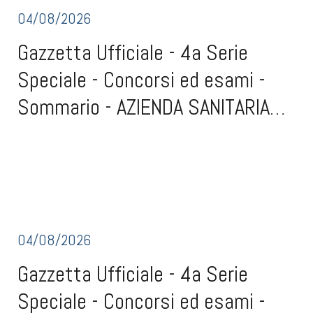
04/08/2026
Gazzetta Ufficiale - 4a Serie
Speciale - Concorsi ed esami -
Sommario - AZIENDA SANITARIA
REGIONALE MOLISE DI
Gazzetta Ufficiale - 4a Serie Speciale - Concorsi ed esami -
SommarioAZIENDA SANITARIA REGIONALE MOLISE DI CAMPOBASSO -
CAMPOBASSO...
RETTIFICARettifica e ulteriore riapertura termini del conferimento
dell'incarico quinquennale di direttore di struttura complessa, area C
Veterinaria, igiene degl
04/08/2026
Gazzetta Ufficiale - 4a Serie
Speciale - Concorsi ed esami -